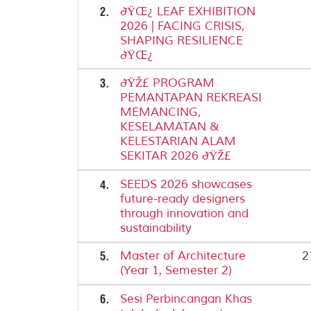
2.
ðŸŒ¿ LEAF EXHIBITION
2026 | FACING CRISIS,
SHAPING RESILIENCE
ðŸŒ¿
3.
ðŸŽ£ PROGRAM
PEMANTAPAN REKREASI
MEMANCING,
KESELAMATAN &
KELESTARIAN ALAM
SEKITAR 2026 ðŸŽ£
4.
SEEDS 2026 showcases
future-ready designers
through innovation and
sustainability
5.
Master of Architecture
2
(Year 1, Semester 2)
6.
Sesi Perbincangan Khas