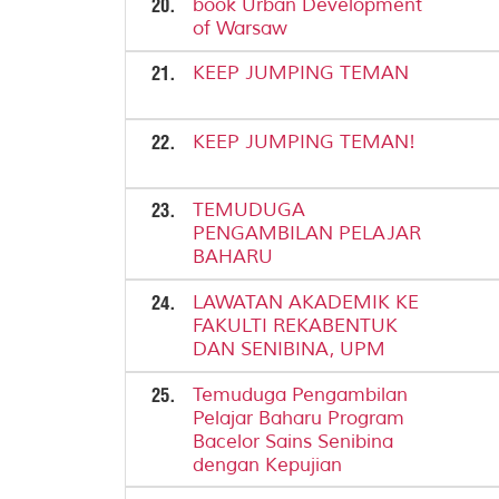
20.
book Urban Development
of Warsaw
21.
KEEP JUMPING TEMAN
22.
KEEP JUMPING TEMAN!
23.
TEMUDUGA
PENGAMBILAN PELAJAR
BAHARU
24.
LAWATAN AKADEMIK KE
FAKULTI REKABENTUK
DAN SENIBINA, UPM
25.
Temuduga Pengambilan
Pelajar Baharu Program
Bacelor Sains Senibina
dengan Kepujian