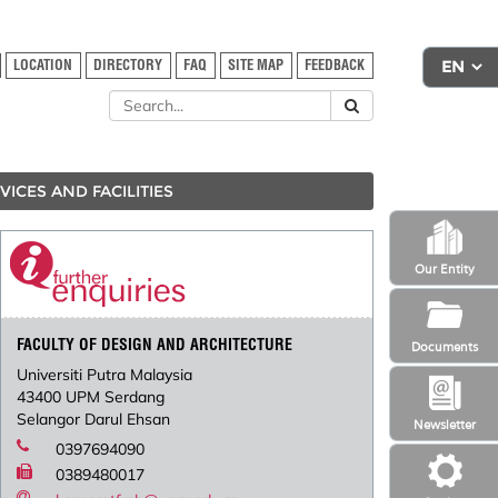
LOCATION
DIRECTORY
FAQ
SITE MAP
FEEDBACK
VICES AND FACILITIES
Our Entity
FACULTY OF DESIGN AND ARCHITECTURE
Documents
Universiti Putra Malaysia
43400 UPM Serdang
Selangor Darul Ehsan
Newsletter
0397694090
0389480017