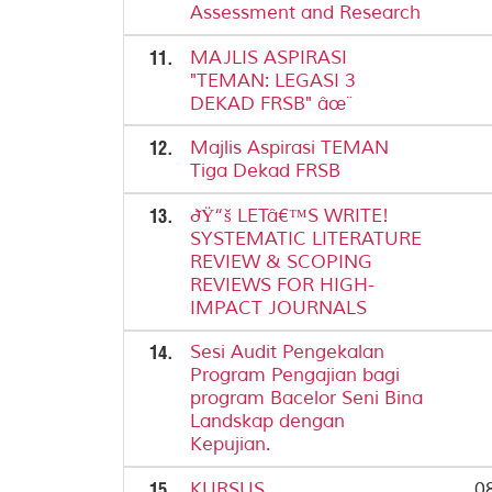
Assessment and Research
11.
MAJLIS ASPIRASI
"TEMAN: LEGASI 3
DEKAD FRSB" âœ¨
12.
Majlis Aspirasi TEMAN
Tiga Dekad FRSB
13.
ðŸ“š LETâ€™S WRITE!
SYSTEMATIC LITERATURE
REVIEW & SCOPING
REVIEWS FOR HIGH-
IMPACT JOURNALS
14.
Sesi Audit Pengekalan
Program Pengajian bagi
program Bacelor Seni Bina
Landskap dengan
Kepujian.
15.
KURSUS
0