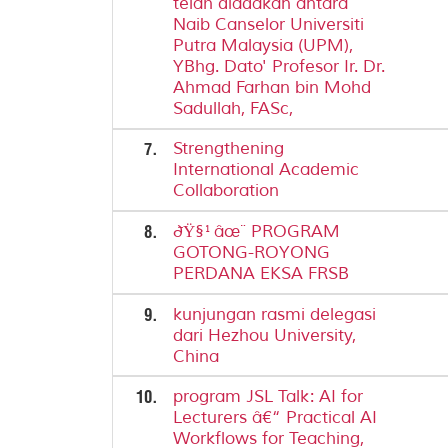
telah diadakan antara
Naib Canselor Universiti
Putra Malaysia (UPM),
YBhg. Dato' Profesor Ir. Dr.
Ahmad Farhan bin Mohd
Sadullah, FASc,
7.
Strengthening
International Academic
Collaboration
8.
ðŸ§¹âœ¨ PROGRAM
GOTONG-ROYONG
PERDANA EKSA FRSB
9.
kunjungan rasmi delegasi
dari Hezhou University,
China
10.
program JSL Talk: AI for
Lecturers â€“ Practical AI
Workflows for Teaching,