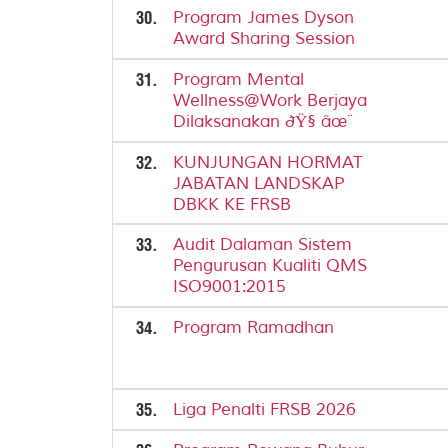
30.
Program James Dyson
Award Sharing Session
31.
Program Mental
Wellness@Work Berjaya
Dilaksanakan ðŸ§ âœ¨
32.
KUNJUNGAN HORMAT
JABATAN LANDSKAP
DBKK KE FRSB
33.
Audit Dalaman Sistem
Pengurusan Kualiti QMS
ISO9001:2015
34.
Program Ramadhan
35.
Liga Penalti FRSB 2026