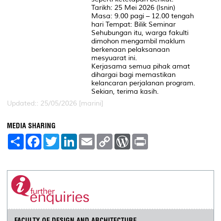
Tarikh: 25 Mei 2026 (Isnin)
Masa: 9.00 pagi – 12.00 tengah
hari Tempat: Bilik Seminar
Sehubungan itu, warga fakulti
dimohon mengambil maklum
berkenaan pelaksanaan
mesyuarat ini.
Kerjasama semua pihak amat
dihargai bagi memastikan
kelancaran perjalanan program.
Sekian, terima kasih.
Updated:: 25/05/2026 [marini]
MEDIA SHARING
S
F
T
L
E
C
W
P
h
a
w
i
m
o
o
r
a
c
i
n
a
p
r
i
r
e
t
k
i
y
d
n
e
b
t
e
l
L
P
t
o
e
d
i
r
o
r
I
n
e
k
n
k
s
s
FACULTY OF DESIGN AND ARCHITECTURE