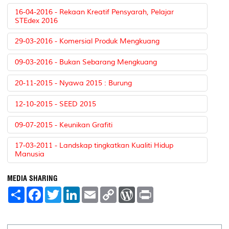
16-04-2016 - Rekaan Kreatif Pensyarah, Pelajar
STEdex 2016
29-03-2016 - Komersial Produk Mengkuang
09-03-2016 - Bukan Sebarang Mengkuang
20-11-2015 - Nyawa 2015 : Burung
12-10-2015 - SEED 2015
09-07-2015 - Keunikan Grafiti
17-03-2011 - Landskap tingkatkan Kualiti Hidup
Manusia
MEDIA SHARING
S
F
T
L
E
C
W
P
h
a
w
i
m
o
o
r
a
c
i
n
a
p
r
i
r
e
t
k
i
y
d
n
e
b
t
e
l
L
P
t