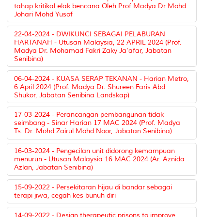
tahap kritikal elak bencana Oleh Prof Madya Dr Mohd
Johari Mohd Yusof
22-04-2024 - DWIKUNCI SEBAGAI PELABURAN
HARTANAH - Utusan Malaysia, 22 APRIL 2024 (Prof.
Madya Dr. Mohamad Fakri Zaky Ja'afar, Jabatan
Senibina)
06-04-2024 - KUASA SERAP TEKANAN - Harian Metro,
6 April 2024 (Prof. Madya Dr. Shureen Faris Abd
Shukor, Jabatan Senibina Landskap)
17-03-2024 - Perancangan pembangunan tidak
seimbang - Sinar Harian 17 MAC 2024 (Prof. Madya
Ts. Dr. Mohd Zairul Mohd Noor, Jabatan Senibina)
16-03-2024 - Pengecilan unit didorong kemampuan
menurun - Utusan Malaysia 16 MAC 2024 (Ar. Aznida
Azlan, Jabatan Senibina)
15-09-2022 - Persekitaran hijau di bandar sebagai
terapi jiwa, cegah kes bunuh diri
14-09-2022 - Design therapeutic prisons to improve