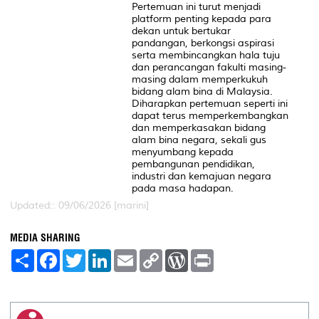
Pertemuan ini turut menjadi
platform penting kepada para
dekan untuk bertukar
pandangan, berkongsi aspirasi
serta membincangkan hala tuju
dan perancangan fakulti masing-
masing dalam memperkukuh
bidang alam bina di Malaysia.
Diharapkan pertemuan seperti ini
dapat terus memperkembangkan
dan memperkasakan bidang
alam bina negara, sekali gus
menyumbang kepada
pembangunan pendidikan,
industri dan kemajuan negara
pada masa hadapan.
Updated:: 09/06/2026 [marini]
MEDIA SHARING
S
F
T
L
E
C
W
P
h
a
w
i
m
o
o
r
a
c
i
n
a
p
r
i
r
e
t
k
i
y
d
n
e
b
t
e
l
L
P
t
o
e
d
i
r