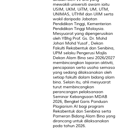
mewakili universiti awam iaitu
USIM, UKM, UiTM, UM, UTM,
UNIMAS, UTHM dan UIIM serta
wakil daripada Jabatan
Pendidikan Tinggi, Kementerian
Pendidikan Tinggi Malaysia.
Mesyuarat yang dipengerusikan
oleh YBhg Prof. Gs. Dr. Mohd
Johari Mohd Yusof , Dekan
Fakulti Rekabentuk dan Senibina,
UPM selaku Pengerusi Majlis
Dekan Alam Bina sesi 2026/2027
membincangkan laporan aktiviti,
pencapaian serta usaha semasa
yang sedang dilaksanakan oleh
setiap fakulti dalam bidang alam
bina. Selain itu, ahli mesyuarat
turut membincangkan
perancangan pelaksanaan
Seminar Kebangsaan MDAB
2026, Bengkel Garis Panduan
Plagiarism AI bagi program
Rekabentuk dan Senibina serta
Pameran Bidang Alam Bina yang
dirancang untuk dilaksanakan
pada tahun 2026.