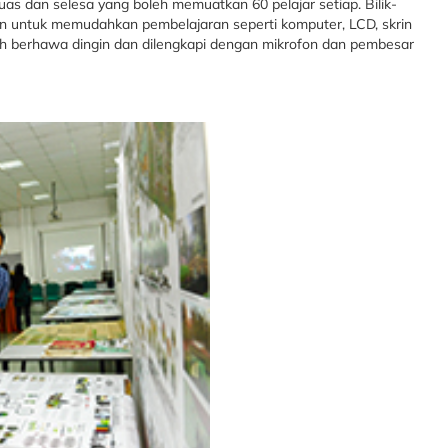
g luas dan selesa yang boleh memuatkan 60 pelajar setiap. Bilik-
den untuk memudahkan pembelajaran seperti komputer, LCD, skrin
uliah berhawa dingin dan dilengkapi dengan mikrofon dan pembesar