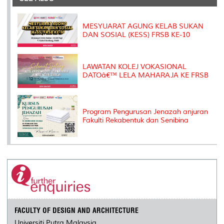
o
r
I
n
e
k
n
k
s
s
MESYUARAT AGUNG KELAB SUKAN
DAN SOSIAL (KESS) FRSB KE-10
LAWATAN KOLEJ VOKASIONAL
DATOâ€™ LELA MAHARAJA KE FRSB
Program Pengurusan Jenazah anjuran
Fakulti Rekabentuk dan Senibina
FACULTY OF DESIGN AND ARCHITECTURE
Universiti Putra Malaysia