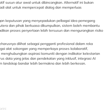
tif susun atur awal untuk dibincangkan. Alternatif ini bukan
jadi alat untuk mempercepat dialog dan memperluas
ngan keputusan yang menyepadukan pelbagai idea pemegang
urutera dan pihak berkuasa dikumpulkan, sistem boleh membantu
jadikan proses penyertaan lebih tersusun dan mengurangkan risiko
eharusnya dilihat sebagai pengganti profesional dalam reka
bagai alat sokongan yang memperkaya proses kolaboratif,
menghubungkan aspirasi komuniti dengan indikator kelestarian
us data yang jelas dan pendekatan yang inklusif, integrasi AI
m landskap bandar lebih bermakna dan lebih berkesan.
rini