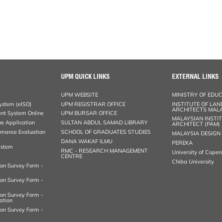
UPM QUICK LINKS
EXTERNAL LINKS
UPM WEBSITE
MINISTRY OF EDU
stem (eISO)
UPM REGISTRAR OFFICE
INSTITUTE OF LA
ARCHITECTS MALA
nt System Online
UPM BURSAR OFFICE
MALAYSIAN INSTI
ne Application
SULTAN ABDUL SAMAD LIBRARY
ARCHITECT (PAM)
rmance Evaluation
SCHOOL OF GRADUATES STUDIES
MALAYSIA DESIGN
DANA WAKAF ILMU
PEREKA
ystem
RMC - RESEARCH MANAGEMENT
University of Cope
CENTRE
Chiba University
ion Survey Form -
ion Survey Form -
ion Survey Form -
ation
ion Survey Form -