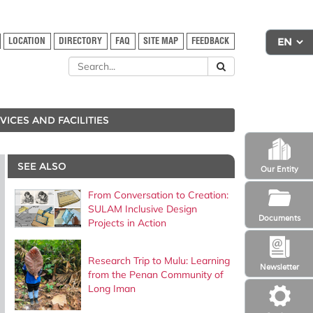
LOCATION
DIRECTORY
FAQ
SITE MAP
FEEDBACK
VICES AND FACILITIES
SEE ALSO
Our Entity
From Conversation to Creation:
SULAM Inclusive Design
Documents
Projects in Action
Research Trip to Mulu: Learning
Newsletter
from the Penan Community of
Long Iman