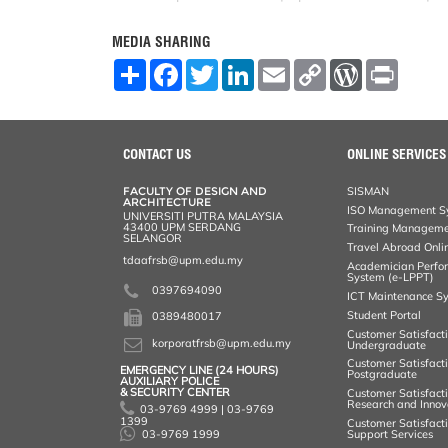
MEDIA SHARING
S
F
T
L
E
C
W
P
h
a
w
i
m
o
o
r
a
c
i
n
a
p
r
i
r
e
t
k
i
y
d
n
e
b
t
e
l
L
P
t
o
e
d
i
r
CONTACT US
ONLINE SERVICES
o
r
I
n
e
k
n
k
s
FACULTY OF DESIGN AND
SISMAN
s
ARCHITECTURE
ISO Management Sy
UNIVERSITI PUTRA MALAYSIA
43400 UPM SERDANG
Training Manageme
SELANGOR
Travel Abroad Onli
tdaafrsb@upm.edu.my
Academician Perfo
System (e-LPPT)
0397694090
ICT Maintenance S
Student Portal
0389480017
Customer Satisfact
korporatfrsb@upm.edu.my
Undergraduate
Customer Satisfact
EMERGENCY LINE (24 HOURS)
Postgraduate
AUXILIARY POLICE
& SECURITY CENTER
Customer Satisfact
Research and Innov
03-9769 4999 | 03-9769
1399
Customer Satisfact
03-9769 1999
Support Services