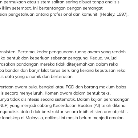
 permukaan atau sistem saliran sering dibuat tanpa analisis
o iklim setempat. Ini bertentangan dengan semangat
an pengetahuan antara profesional dan komuniti (Healey, 1997).
konsisten. Pertama, kadar penggunaan ruang awam yang rendah
 reka bentuk dan keperluan sebenar pengguna. Kedua, wujud
merasakan pandangan mereka tidak diterjemahkan dalam reka
haba bandar dan banjir kilat terus berulang kerana keputusan reka
isis data yang dinamik dan berterusan.
nyertaan awam pula, bengkel atau FGD dan borang maklum balas
isis secara menyeluruh. Komen awam dalam bentuk teks,
ya tidak disintesis secara sistematik. Dalam kajian perancangan
LP) yang menjadi cabang Kecerdasan Buatan (AI) telah dikenal
nalisis data tidak berstruktur secara lebih efisien dan objektif.
andskap di Malaysia, aplikasi ini masih belum menjadi amalan