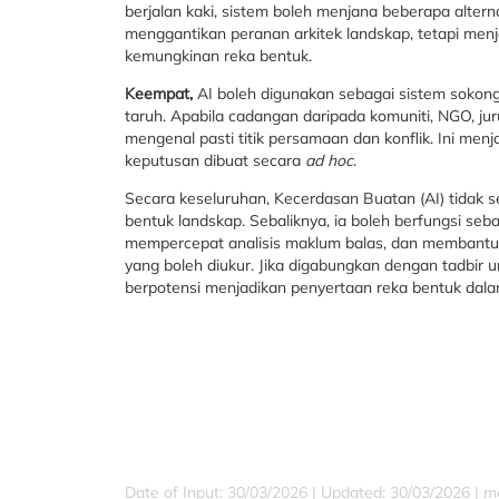
berjalan kaki, sistem boleh menjana beberapa alterna
menggantikan peranan arkitek landskap, tetapi men
kemungkinan reka bentuk.
Keempat,
AI boleh digunakan sebagai sistem soko
taruh. Apabila cadangan daripada komuniti, NGO, j
mengenal pasti titik persamaan dan konflik. Ini men
keputusan dibuat secara
ad hoc
.
Secara keseluruhan, Kecerdasan Buatan (AI) tidak s
bentuk landskap. Sebaliknya, ia boleh berfungsi se
mempercepat analisis maklum balas, dan membantu 
yang boleh diukur. Jika digabungkan dengan tadbir ur
berpotensi menjadikan penyertaan reka bentuk dala
Date of Input: 30/03/2026 | Updated: 30/03/2026 | ma