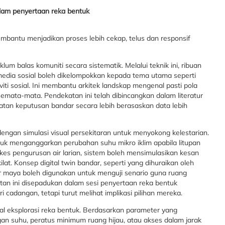
lam penyertaan reka bentuk
mbantu menjadikan proses lebih cekap, telus dan responsif
um balas komuniti secara sistematik. Melalui teknik ini, ribuan
au media sosial boleh dikelompokkan kepada tema utama seperti
viti sosial. Ini membantu arkitek landskap mengenal pasti pola
emata-mata. Pendekatan ini telah dibincangkan dalam literatur
an keputusan bandar secara lebih berasaskan data lebih
ngan simulasi visual persekitaran untuk menyokong kelestarian.
uk menganggarkan perubahan suhu mikro iklim apabila litupan
kes pengurusan air larian, sistem boleh mensimulasikan kesan
at. Konsep digital twin bandar, seperti yang dihuraikan oleh
 maya boleh digunakan untuk menguji senario guna ruang
katan ini disepadukan dalam sesi penyertaan reka bentuk
i cadangan, tetapi turut melihat implikasi pilihan mereka.
l eksplorasi reka bentuk. Berdasarkan parameter yang
an suhu, peratus minimum ruang hijau, atau akses dalam jarak