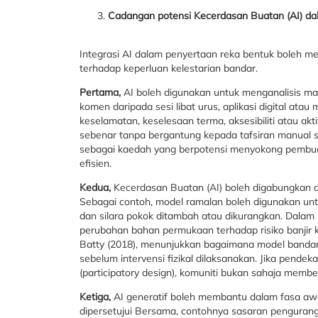
Cadangan potensi Kecerdasan Buatan (AI) da
Integrasi AI dalam penyertaan reka bentuk boleh me
terhadap keperluan kelestarian bandar.
Pertama,
AI boleh digunakan untuk menganalisis makl
komen daripada sesi libat urus, aplikasi digital at
keselamatan, keselesaan terma, aksesibiliti atau akti
sebenar tanpa bergantung kepada tafsiran manual s
sebagai kaedah yang berpotensi menyokong pembuat
efisien.
Kedua,
Kecerdasan Buatan (AI) boleh digabungkan de
Sebagai contoh, model ramalan boleh digunakan unt
dan silara pokok ditambah atau dikurangkan. Dalam 
perubahan bahan permukaan terhadap risiko banjir kil
Batty (2018), menunjukkan bagaimana model bandar
sebelum intervensi fizikal dilaksanakan. Jika pende
(participatory design), komuniti bukan sahaja member
Ketiga,
AI generatif boleh membantu dalam fasa awa
dipersetujui Bersama, contohnya sasaran pengurang