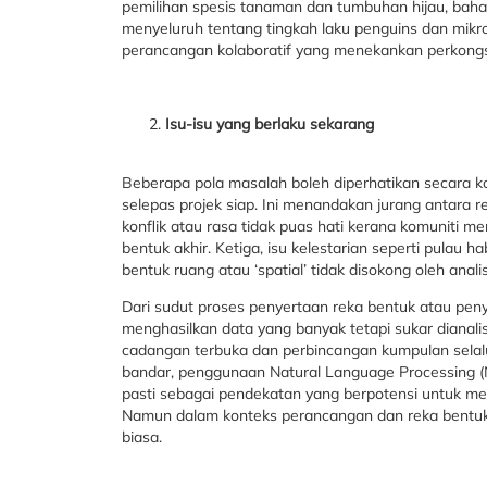
pemilihan spesis tanaman dan tumbuhan hijau, bahan
menyeluruh tentang tingkah laku penguins dan mikr
perancangan kolaboratif yang menekankan perkongsi
Isu-isu yang berlaku sekarang
Beberapa pola masalah boleh diperhatikan secara 
selepas projek siap. Ini menandakan jurang antara
konflik atau rasa tidak puas hati kerana komuniti 
bentuk akhir. Ketiga, isu kelestarian seperti pulau 
bentuk ruang atau ‘spatial’ tidak disokong oleh anal
Dari sudut proses penyertaan reka bentuk atau pe
menghasilkan data yang banyak tetapi sukar dianal
cadangan terbuka dan perbincangan kumpulan selalun
bandar, penggunaan Natural Language Processing (N
pasti sebagai pendekatan yang berpotensi untuk menga
Namun dalam konteks perancangan dan reka bentuk l
biasa.