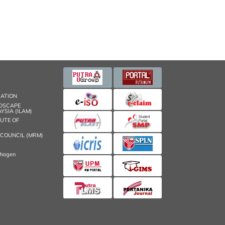
CATION
NDSCAPE
YSIA (ILAM)
TUTE OF
 COUNCIL (MRM)
nhagen